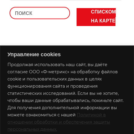
СПИСКОМ
НА КАРТЕ
Управление cookies
Продолжая использовать наш сайт, вы даёте
согласие ООО «Ф-метрикс» на обработку файлов
cookie и пользовательских данных в целях
+7 (499) 600-20-00
функционирования сайта и проведения
inbox@f-metrics.ru
статистических исследований. Если вы не хотите,
чтобы ваши данные обрабатывались, покиньте сайт.
f_metrics
Для получения дополнительной информации вы
г. Москва, 4-ая ул. 8 марта, д. 6а
можете ознакомиться с нашей
Политикой в
Политика в отношении обработки и
отношении обработки и обеспечения защиты
обеспечения защиты персональных данных
персональных данных.