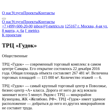
О нас
Услуги
Проекты
Контакты
О нас
Услуги
Проекты
Контакты
+7 (499) 600-20-00
inbox@f-metrics.ru
125167 г. Москва, 4-ая ул.
8 марта, д. 6а
f_metrics
К проектам
ТРЦ «Гудок»
Общественные
ТРЦ «Гудок» — современный торговый комплекс в самом
центре Самары. Его открытие состоялось 22 декабря 2016
года. Общая площадь объекта составляет 267 481 м². Величина
торговых площадей — 115 000 м². Количество этажей — 6.
ТРЦ «Гудок» — самый крупный торговый центр в Поволжье,
бизнес-центр «А» класса. Дорога от него до ж/д вокзала
занимает всего 5 минут. Рядом с ТРЦ — микрорайон
Кузнецова, ЖК «Желябово. РФ». ТРЦ «Гудок» имеет удачное
расположение — добраться до него из других микрорайонов
не составит труда.