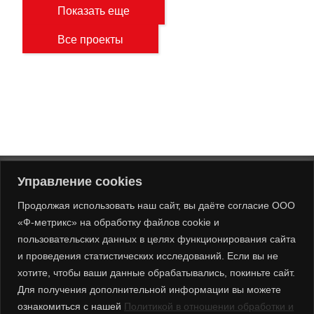
Показать еще
Все проекты
Управление cookies
Продолжая использовать наш сайт, вы даёте согласие ООО
+7 (499) 600-20-00
«Ф-метрикс» на обработку файлов cookie и
inbox@f-metrics.ru
пользовательских данных в целях функционирования сайта
и проведения статистических исследований. Если вы не
f_metrics
хотите, чтобы ваши данные обрабатывались, покиньте сайт.
г. Москва, 4-ая ул. 8 марта, д. 6а
Для получения дополнительной информации вы можете
Политика в отношении обработки и обеспечения
ознакомиться с нашей
Политикой в отношении обработки и